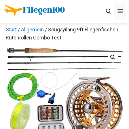
Zum
M
Inhalt
springen
Start
/
Allgemein
/ Sougayilang 9ft Fliegenfischen
Rutenrollen Combo Test